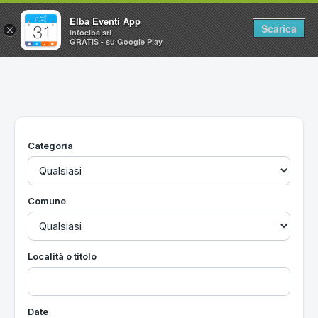
Elba Eventi App
Scarica
×
Infoelba srl
GRATIS - su Google Play
Home
Ricerca avanzata
Segnalaci un evento
Categoria
Utilità
Vacanze all'Isola d'Elba
Comune
Località o titolo
Date