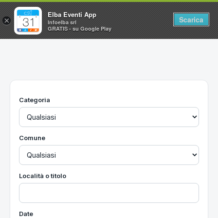
Elba Eventi App
Scarica
×
Infoelba srl
GRATIS - su Google Play
Home
Ricerca avanzata
Segnalaci un evento
Categoria
Utilità
Vacanze all'Isola d'Elba
Comune
Località o titolo
Date