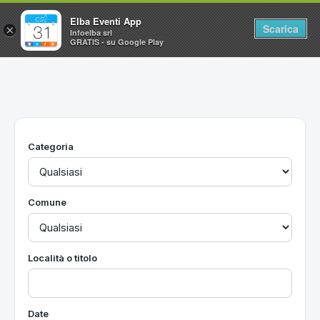
Elba Eventi App
Scarica
×
Infoelba srl
GRATIS - su Google Play
Home
Ricerca avanzata
Segnalaci un evento
Categoria
Utilità
Vacanze all'Isola d'Elba
Comune
Località o titolo
Date