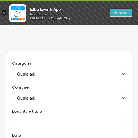
Elba Eventi App
Scarica
×
Infoelba srl
GRATIS - su Google Play
Home
Ricerca avanzata
Segnalaci un evento
Categoria
Utilità
Vacanze all'Isola d'Elba
Comune
Località o titolo
Date