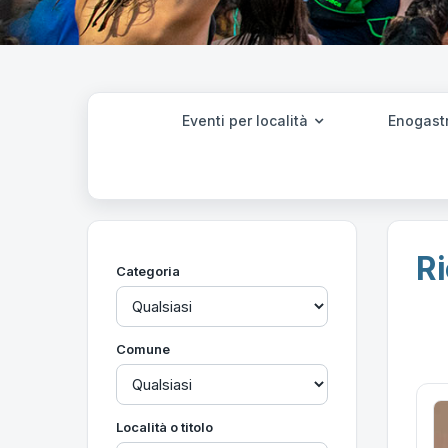
Eventi per località
Enogast
Ri
Categoria
Comune
Località o titolo