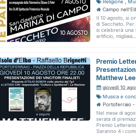
Religione
,
Mus
Campo nell'El
Il 10 agosto, si 
di Seccheto. Per i
si celebrerà una 
artificio, migliaia..
Premio Letter
Presentazione
Matthew Lee
giovedì 10 ag
Musica e conc
Portoferraio -
Nel mese di agost
serata di premiaz
Premio Letterario 
Saranno 4 i comu