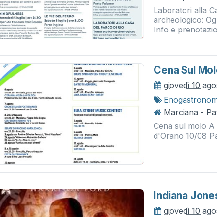
Laboratori alla C
archeologico: Ogn
Info e prenotazi
Cena Sul Mol
giovedì 10 ag
Enogastronom
Marciana - Pat
Cena sul molo A c
d'Orano 10/08 Pa
Indiana Jones
giovedì 10 ag