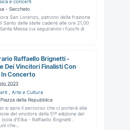
ica e concerti
ba - Seccheto
onora San Lorenzo, patrono della frazione
l Santo delle stelle cadenti alle ore 21,00
Santa Messa cui seguiranno i fuochi di
.
ario Raffaello Brignetti -
 Dei Vincitori Finalisti Con
 In Concerto
osto 2023
erti
,
Arte e Cultura
 Piazza della Repubblica
o si apre il percorso che ci porterà alla
ione del vincitore della 51ª edizione del
Isola d’Elba - Raffaello Brignetti .
ni che...