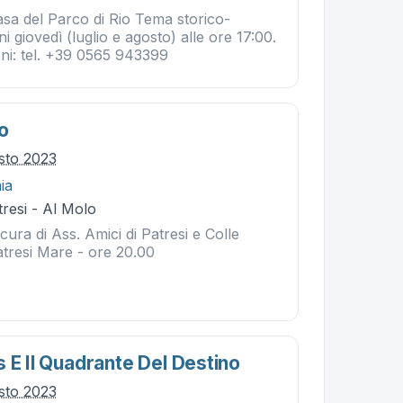
asa del Parco di Rio Tema storico-
i giovedì (luglio e agosto) alle ore 17:00.
oni: tel. +39 0565 943399
o
osto 2023
ia
resi - Al Molo
ura di Ass. Amici di Patresi e Colle
tresi Mare - ore 20.00
 E Il Quadrante Del Destino
osto 2023