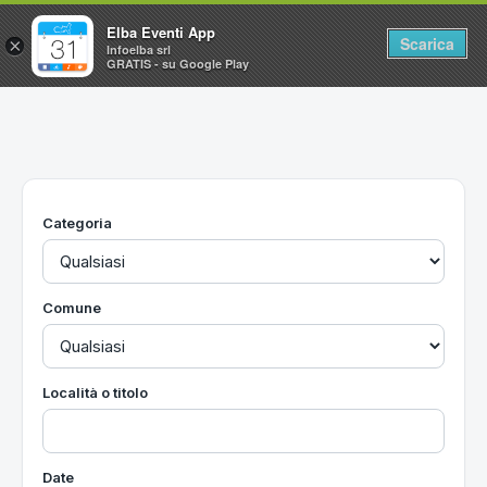
Elba Eventi App
Scarica
×
Infoelba srl
GRATIS - su Google Play
Home
Ricerca avanzata
Segnalaci un evento
Categoria
Utilità
Vacanze all'Isola d'Elba
Comune
Località o titolo
Date