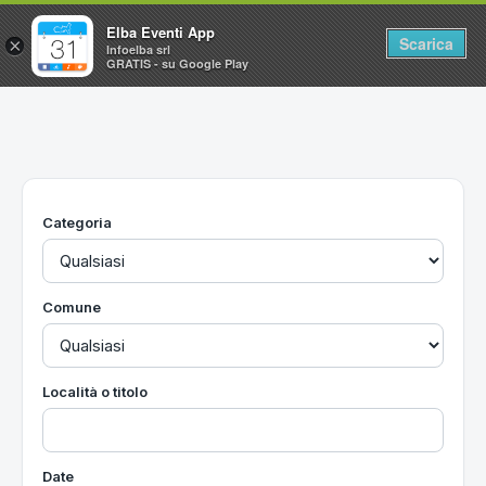
Elba Eventi App
Scarica
×
Infoelba srl
GRATIS - su Google Play
Home
Ricerca avanzata
Segnalaci un evento
Categoria
Utilità
Vacanze all'Isola d'Elba
Comune
Località o titolo
Date