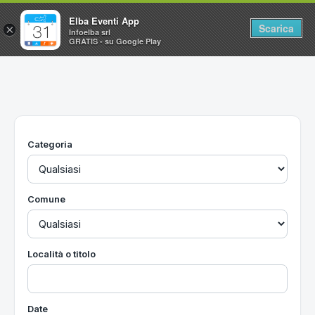
Elba Eventi App
Scarica
×
Infoelba srl
GRATIS - su Google Play
Home
Ricerca avanzata
Segnalaci un evento
Categoria
Utilità
Vacanze all'Isola d'Elba
Comune
Località o titolo
Date