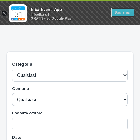
Elba Eventi App
Scarica
×
Infoelba srl
GRATIS - su Google Play
Home
Ricerca avanzata
Segnalaci un evento
Categoria
Utilità
Vacanze all'Isola d'Elba
Comune
Località o titolo
Date