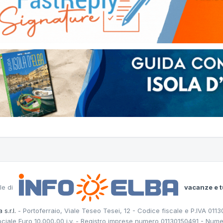
le di
vacanze e t
 s.r.l.
- Portoferraio, Viale Teseo Tesei, 12 - Codice fiscale e P.IVA 011
ociale Euro 10.000,00 i.v. - Registro imprese numero 01130150491 - Nume