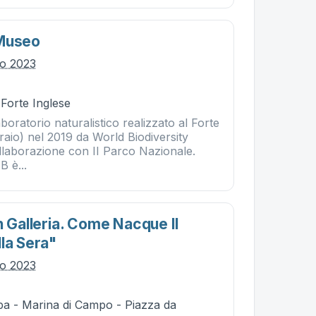
 Museo
lio 2023
 Forte Inglese
boratorio naturalistico realizzato al Forte
raio) nel 2019 da World Biodiversity
ollaborazione con II Parco Nazionale.
B è...
n Galleria. Come Nacque Il
la Sera"
lio 2023
ba - Marina di Campo - Piazza da