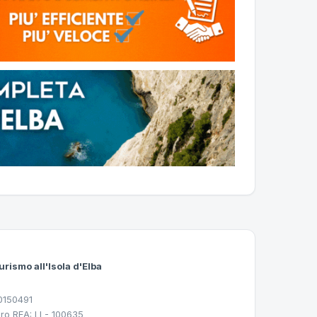
urismo all'Isola d'Elba
30150491
ro REA: LI - 100635