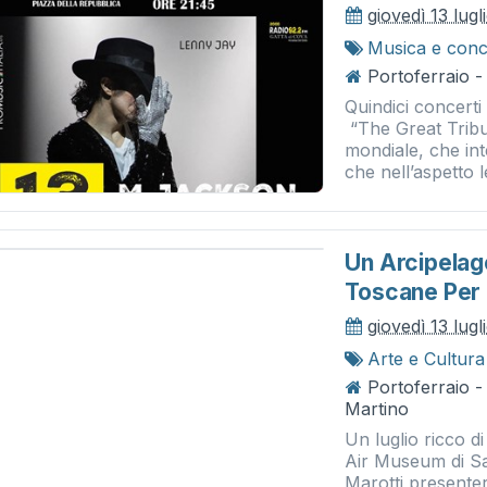
giovedì 13 lug
Musica e conc
Portoferraio -
Quindici concerti
“The Great Tribut
mondiale, che in
che nell’aspetto le
Un Arcipelago
Toscane Per 
giovedì 13 lug
Arte e Cultura
Portoferraio 
Martino
Un luglio ricco di
Air Museum di San
Marotti presenter