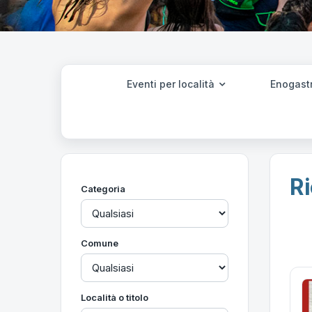
Eventi per località
Enogast
Ri
Categoria
Comune
Località o titolo