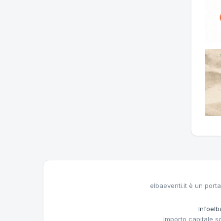
elbaeventi.it è un porta
Infoelba
Importo capitale s