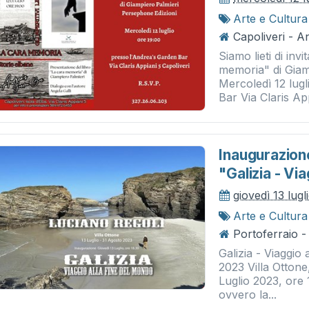
Arte e Cultura
Capoliveri - 
Siamo lieti di inv
memoria" di Giam
Mercoledì 12 lug
Bar Via Claris App
Inaugurazione
"galizia - Vi
giovedì 13 lug
Arte e Cultura
Portoferraio -
Galizia - Viaggio
2023 Villa Ottone
Luglio 2023, ore 1
ovvero la...