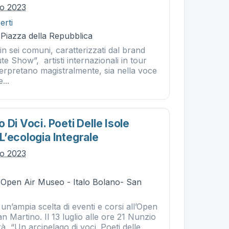
lio 2023
erti
 Piazza della Repubblica
 in sei comuni, caratterizzati dal brand
e Show”, artisti internazionali in tour
terpretano magistralmente, sia nella voce
...
 Di Voci. Poeti Delle Isole
L’ecologia Integrale
lio 2023
- Open Air Museo - Italo Bolano- San
 un’ampia scelta di eventi e corsi all’Open
 Martino. Il 13 luglio alle ore 21 Nunzio
à “Un arcipelago di voci. Poeti delle