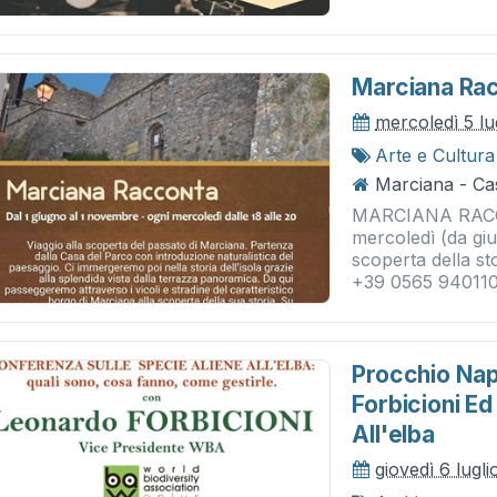
Marciana Ra
mercoledì 5 lu
Arte e Cultura
Marciana - Ca
MARCIANA RACCO
mercoledì (da gi
scoperta della sto
+39 0565 940110,
Procchio Nap
Forbicioni Ed
All'elba
giovedì 6 lugl