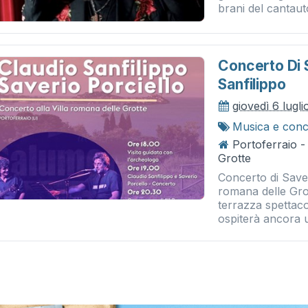
brani del cantaut
Concerto Di S
Sanfilippo
giovedì 6 lugl
Musica e conc
Portoferraio -
Grotte
Concerto di Saver
romana delle Gro
terrazza spettaco
ospiterà ancora u