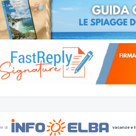
le di
vacanze e t