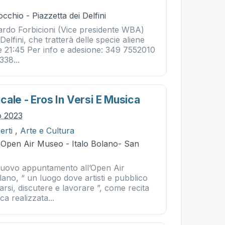
cchio - Piazzetta dei Delfini
rdo Forbicioni (Vice presidente WBA)
 Delfini, che tratterà delle specie aliene
ore 21:45 Per info e adesione: 349 7552010
338...
ale - Eros In Versi E Musica
io 2023
erti
,
Arte e Cultura
- Open Air Museo - Italo Bolano- San
 nuovo appuntamento all’Open Air
ano, “ un luogo dove artisti e pubblico
si, discutere e lavorare ”, come recita
ca realizzata...