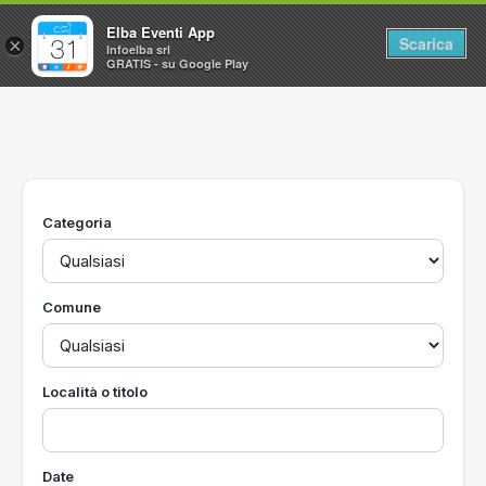
Elba Eventi App
Scarica
×
Infoelba srl
GRATIS - su Google Play
Home
Ricerca avanzata
Segnalaci un evento
Categoria
Utilità
Vacanze all'Isola d'Elba
Comune
Località o titolo
Date