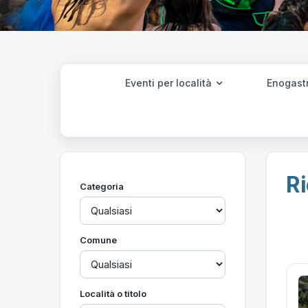
Eventi per località
Enogast
Ri
Categoria
Comune
Località o titolo