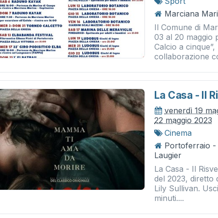
Sport
Marciana Mari
Il Comune di Mar
03 al 20 maggio p
Calcio a cinque”,
collaborazione c
La Casa - Il 
venerdì 19 ma
22 maggio 2023
Cinema
Portoferraio 
Laugier
La Casa - Il Risv
del 2023, diretto
Lily Sullivan. Usc
minuti....