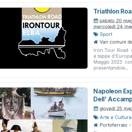
Triathlon Roa
sabato 20 mag
mercoledì 24 ma
Sport
Vari comuni del
Iron Tour Road u
a tappe d'Europa 
Maggio 2023 con 5
presentandosi...
Napoleon Exp
Dell’ Accam
giovedì 25 ma
Arte e Cultura
Portoferraio -