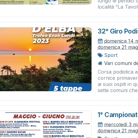
lungo le pendici
località “La Tavola
32° Giro Podi
domenica 14 
domenica 21 mag
Sport
Vari comuni del
Corsa podistica a
cornice primaveri
ai suoi ospiti in
sette comuni che.
1° Campionat
mercoledì 3 m
domenica 21 mag