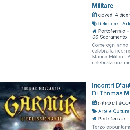
Militare
giovedì 4 dic
Religione
,
Art
Portoferraio - 
SS Sacramento
Come ogni anno la
celebra la ricorr
Marina Militare. 
celebrata una me
Incontri D'au
Di Thomas Ma
sabato 6 dice
Arte e Cultura
Portoferraio -
Terzo appuntamen