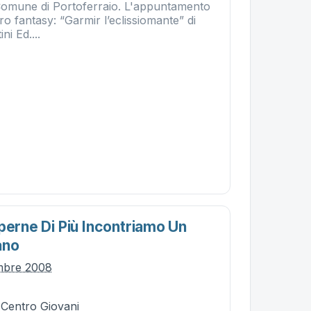
Comune di Portoferraio. L'appuntamento
ibro fantasy: “Garmir l’eclissiomante” di
i Ed....
perne Di Più Incontriamo Un
ano
mbre 2008
 Centro Giovani