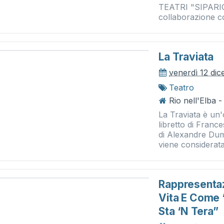
TEATRI "SIPARIO
collaborazione c
La Traviata
venerdì 12 di
Teatro
Rio nell'Elba -
La Traviata è un'
libretto di Franc
di Alexandre Duma
viene considerata.
Rappresentaz
Vita E Come ‘
Sta ‘n Tera”