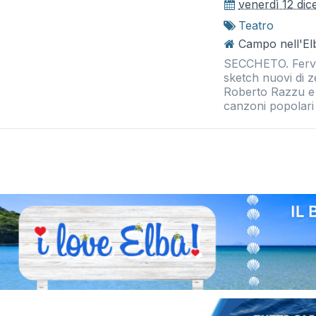
venerdì 12 di
Teatro
Campo nell'El
SECCHETO. Fervon
sketch nuovi di z
Roberto Razzu e 
canzoni popolari