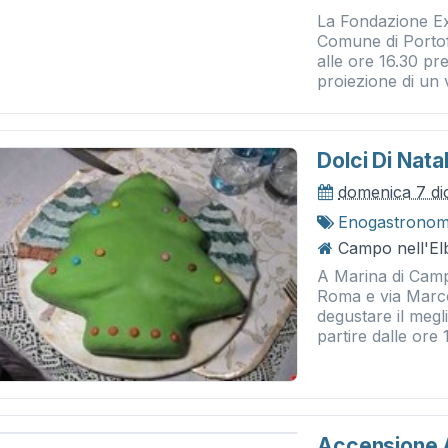
La Fondazione Ex
Comune di Portof
alle ore 16.30 pre
proiezione di un v
Dolci Di Nat
domenica 7 d
Enogastronom
Campo nell'El
A Marina di Camp
Roma e via Marcon
degustare il megli
partire dalle ore
Accensione A