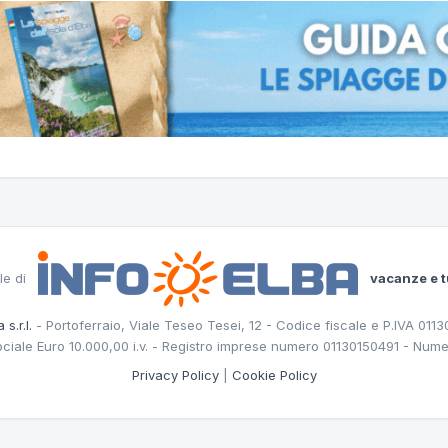
le di
vacanze e t
 s.r.l.
- Portoferraio, Viale Teseo Tesei, 12 - Codice fiscale e P.IVA 011
ociale Euro 10.000,00 i.v. - Registro imprese numero 01130150491 - Nume
Privacy Policy
|
Cookie Policy