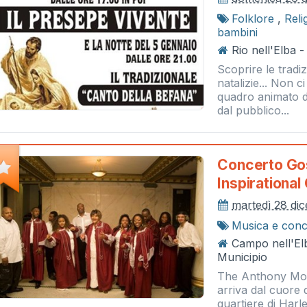
Folklore
,
Reli
bambini
Rio nell'Elba -
Scoprire le tradi
natalizie... Non 
quadro animato de 
dal pubblico...
Concerto Go
Inspirational
martedì 28 di
Musica e conc
Campo nell'El
Municipio
The Anthony Morg
arriva dal cuore 
quartiere di Harl