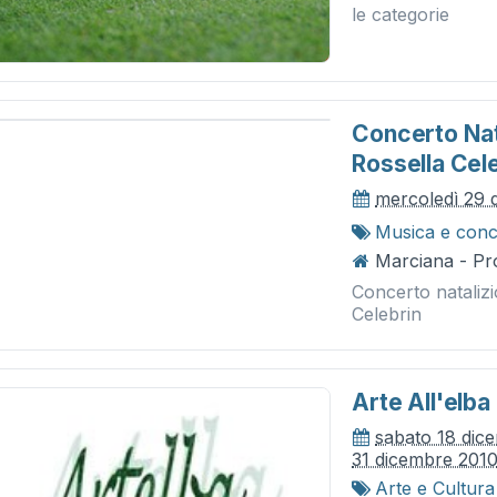
le categorie
Concerto Nata
Rossella Cel
mercoledì 29 
Musica e conc
Marciana - Pr
Concerto natalizi
Celebrin
Arte All'elba
sabato 18 dic
31 dicembre 201
Arte e Cultura