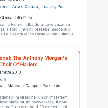
gione
,
Arte e Cultura
,
Teatro
,
Per
 Chiesa della Pietà
zioni a Rio nell'Elba durante le vacanze
ci sarà solo il nuovo presepe meccanico, il
La Natività di Rio Castello, già visitabile
spel: The Anthony Morgan's
 Choir Of Harlem
cembre 2010
erti
ba - Marina di Campo - Piazza del
ans’s Inspirational Choir of Harlem
della black music newyorkese, il noto
em, ed è un gruppo di 10 elementi dal