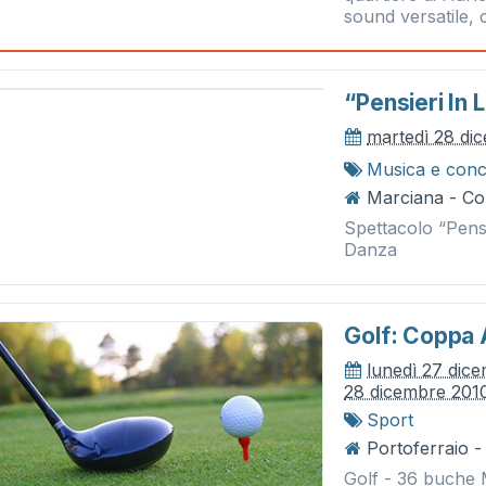
sound versatile, c
“pensieri In 
martedì 28 di
Musica e conc
Marciana - Col
Spettacolo “Pensi
Danza
Golf: Coppa 
lunedì 27 dic
28 dicembre 201
Sport
Portoferraio 
Golf - 36 buche M