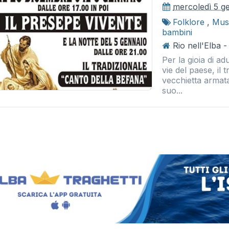
mercoledì 5 g
Folklore
,
Musi
bambini
Rio nell'Elba -
Per la gioia di adu
vie del paese, il 
vecchietta armata
suo...