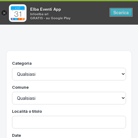
Elba Eventi App
Scarica
×
Infoelba srl
GRATIS - su Google Play
Home
Ricerca avanzata
Segnalaci un evento
Categoria
Utilità
Vacanze all'Isola d'Elba
Comune
Località o titolo
Date