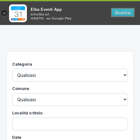
Elba Eventi App
Scarica
×
Infoelba srl
GRATIS - su Google Play
Home
Ricerca avanzata
Segnalaci un evento
Categoria
Utilità
Vacanze all'Isola d'Elba
Comune
Località o titolo
Date