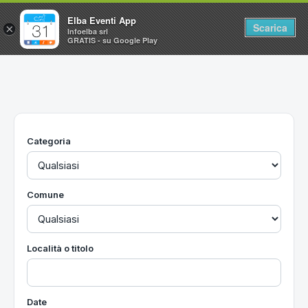
Elba Eventi App
Scarica
×
Infoelba srl
GRATIS - su Google Play
Home
Ricerca avanzata
Segnalaci un evento
Categoria
Utilità
Vacanze all'Isola d'Elba
Comune
Località o titolo
Date