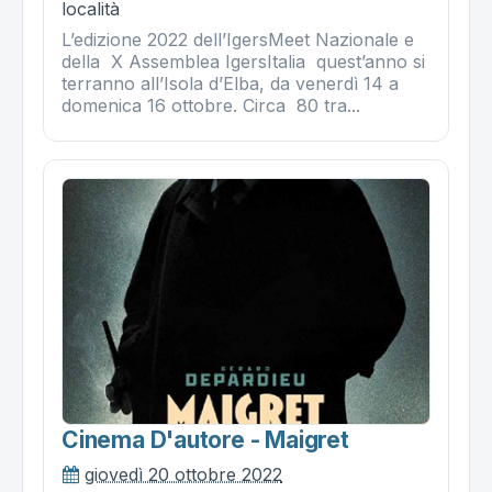
località
L’edizione 2022 dell’IgersMeet Nazionale e
della X Assemblea IgersItalia quest’anno si
terranno all’Isola d’Elba, da venerdì 14 a
domenica 16 ottobre. Circa 80 tra...
Cinema D'autore - Maigret
giovedì 20 ottobre 2022