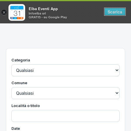
Elba Eventi App
Scarica
×
Infoelba srl
GRATIS - su Google Play
Home
Ricerca avanzata
Segnalaci un evento
Categoria
Utilità
Vacanze all'Isola d'Elba
Comune
Località o titolo
Date