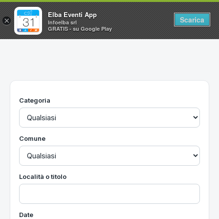
Elba Eventi App
Scarica
×
Infoelba srl
GRATIS - su Google Play
Home
Ricerca avanzata
Segnalaci un evento
Categoria
Utilità
Vacanze all'Isola d'Elba
Comune
Località o titolo
Date