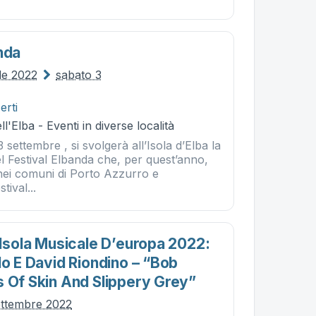
nda
le 2022
sabato 3
erti
l'Elba - Eventi in diverse località
3 settembre , si svolgerà all’Isola d’Elba la
l Festival Elbanda che, per quest’anno,
 nei comuni di Porto Azzurro e
tival...
 Isola Musicale D’europa 2022:
lo E David Riondino – “bob
s Of Skin And Slippery Grey”
ettembre 2022