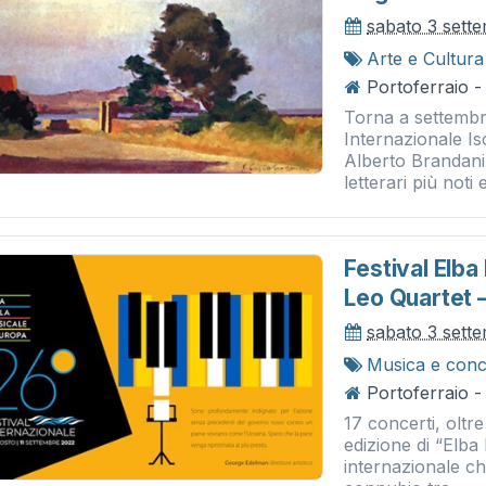
sabato 3 sett
Arte e Cultura
Portoferraio -
Torna a settembre
Internazionale Iso
Alberto Brandani.
letterari più noti e
Festival Elba
Leo Quartet 
sabato 3 sett
Musica e conc
Portoferraio - 
17 concerti, oltre
edizione di “Elba
internazionale c