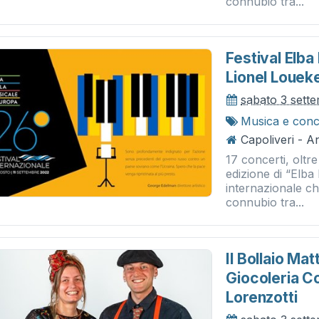
connubio tra...
Festival Elba
Lionel Louek
sabato 3 sett
Musica e conc
Capoliveri - A
17 concerti, oltre
edizione di “Elba
internazionale c
connubio tra...
Il Bollaio Mat
Giocoleria C
Lorenzotti