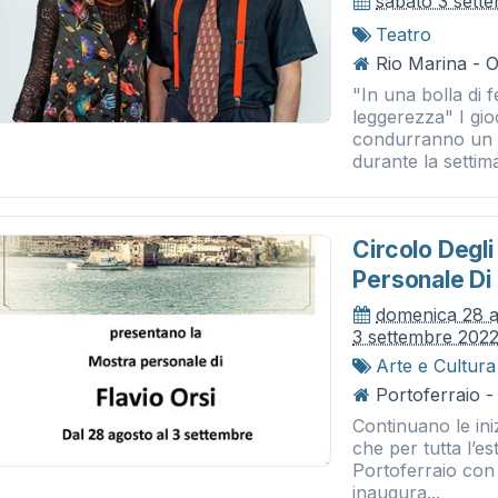
sabato 3 sett
Teatro
Rio Marina - O
"In una bolla di 
leggerezza" I gio
condurranno un la
durante la settima
Circolo Degli
Personale Di 
domenica 28 
3 settembre 202
Arte e Cultura
Portoferraio -
Continuano le iniz
che per tutta l’es
Portoferraio con m
inaugura...