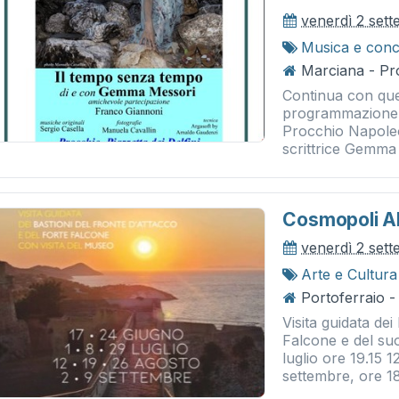
venerdì 2 set
Musica e conc
Marciana - Pro
Continua con ques
programmazione e
Procchio Napoleon
scrittrice Gemma 
Cosmopoli A
venerdì 2 set
Arte e Cultura
Portoferraio -
Visita guidata dei
Falcone e del suo
luglio ore 19.15 1
settembre, ore 18