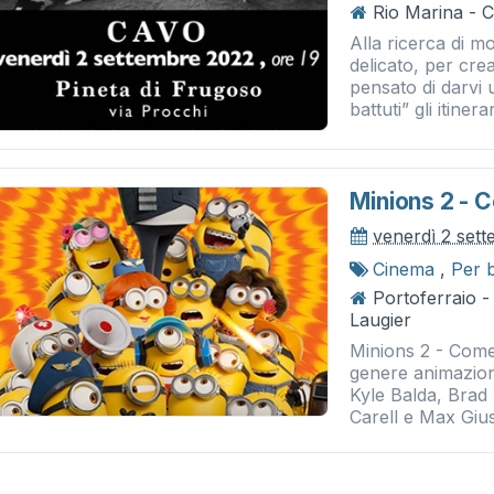
Rio Marina - 
Alla ricerca di m
delicato, per cr
pensato di darvi 
battuti” gli itinera
Minions 2 - 
venerdì 2 set
Cinema
,
Per 
Portoferraio 
Laugier
Minions 2 - Come 
genere animazione
Kyle Balda, Brad
Carell e Max Giust