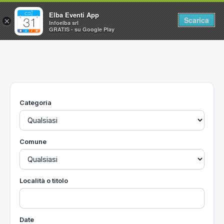
Elba Eventi App
Scarica
×
Infoelba srl
GRATIS - su Google Play
Home
Ricerca avanzata
Segnalaci un evento
Categoria
Utilità
Vacanze all'Isola d'Elba
Comune
Località o titolo
Date