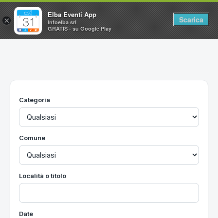
Elba Eventi App
Scarica
×
Infoelba srl
GRATIS - su Google Play
Home
Ricerca avanzata
Segnalaci un evento
Categoria
Utilità
Vacanze all'Isola d'Elba
Comune
Località o titolo
Date