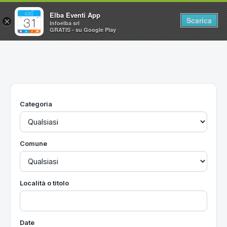
Elba Eventi App
Scarica
×
Infoelba srl
GRATIS - su Google Play
Home
Ricerca avanzata
Segnalaci un evento
Categoria
Utilità
Vacanze all'Isola d'Elba
Comune
Località o titolo
Date