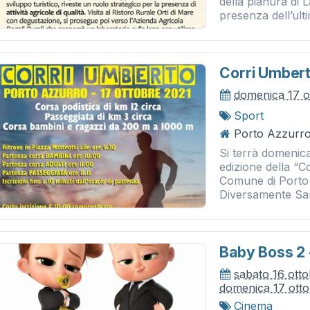
della pianura di L
presenza dell’ulti
Corri Umber
domenica 17 o
Sport
Porto Azzurro 
Si terrà domenic
edizione della “
Comune di Porto
Diversamente Sani
Baby Boss 2 -
sabato 16 ott
domenica 17 ott
Cinema