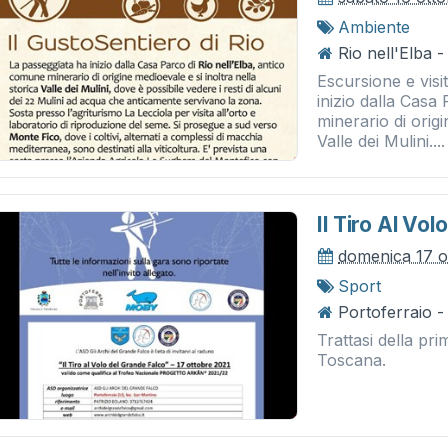
Ambiente
Rio nell'Elba 
Escursione e visi
inizio dalla Casa
minerario di origi
Valle dei Mulini....
Il Tiro Al Vo
domenica 17 o
Sport
Portoferraio -
Trattasi della pr
Toscana.