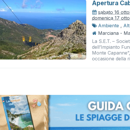
Apertura Cab
sabato 16 ott
domenica 17 ott
Ambiente
,
Al
Marciana - Ma
La S.E.T. – Societa
dell’Impianto Fu
Monte Capanne”, 
occasione della r