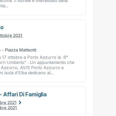
acona. Il litorale è interessato dalla
ma...
to
ttobre 2021
- Piazza Matteotti
a 17 ottobre a Porto Azzurro la 6°
Corri Umberto” . Un appuntamento che
 Azzurro, AVIS Porto Azzurro e
 Isola d'Elba dedicano al...
 Affari Di Famiglia
obre 2021
obre 2021