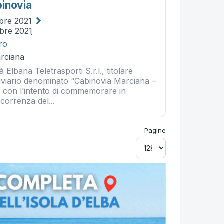
inovia
obre 2021
obre 2021
tro
rciana
̀ Elbana Teletrasporti S.r.l., titolare
niviario denominato “Cabinovia Marciana –
con l’intento di commemorare in
icorrenza del...
Pagine