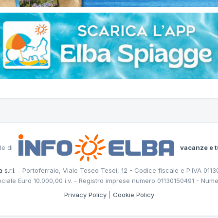
le di
vacanze e t
 s.r.l.
- Portoferraio, Viale Teseo Tesei, 12 - Codice fiscale e P.IVA 011
ociale Euro 10.000,00 i.v. - Registro imprese numero 01130150491 - Nume
Privacy Policy
|
Cookie Policy