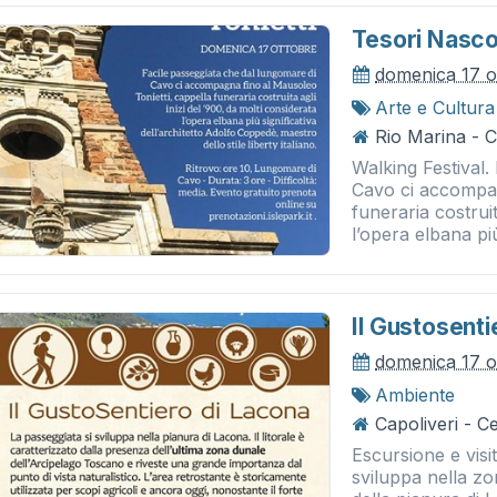
Tesori Nascos
domenica 17 o
Arte e Cultura
Rio Marina - 
Walking Festival.
Cavo ci accompag
funeraria costruit
l’opera elbana più
Il Gustosenti
domenica 17 o
Ambiente
Capoliveri - 
Escursione e visi
sviluppa nella zo