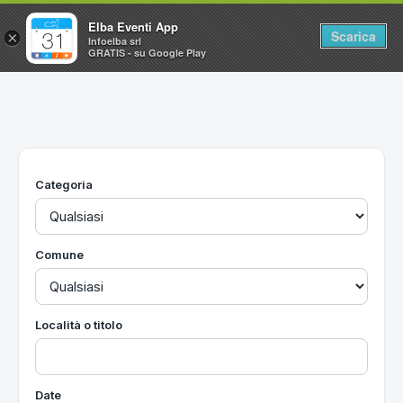
Elba Eventi App
Scarica
×
Infoelba srl
GRATIS - su Google Play
Home
Ricerca avanzata
Segnalaci un evento
Categoria
Utilità
Vacanze all'Isola d'Elba
Comune
Località o titolo
Date