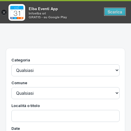
Elba Eventi App
Scarica
×
Infoelba srl
GRATIS - su Google Play
Home
Ricerca avanzata
Segnalaci un evento
Categoria
Utilità
Vacanze all'Isola d'Elba
Comune
Località o titolo
Date