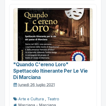
"quando C'ereno Loro"
Spettacolo Itinerante Per Le Vie
Di Marciana
lunedì 26 luglio 2021
Arte e Cultura
,
Teatro
Marciana - Marciana