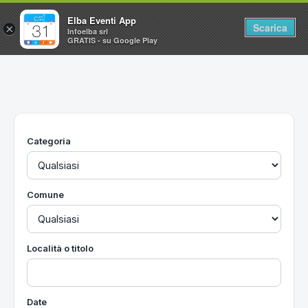
Elba Eventi App
Scarica
×
Infoelba srl
GRATIS - su Google Play
Home
Ricerca avanzata
Segnalaci un evento
Categoria
Utilità
Vacanze all'Isola d'Elba
Comune
Località o titolo
Date