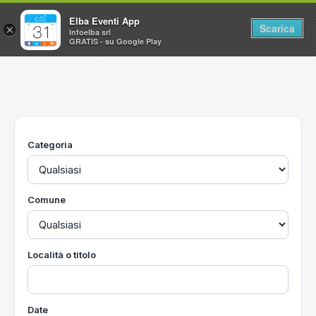
Elba Eventi App
Scarica
×
Infoelba srl
GRATIS - su Google Play
Home
Ricerca avanzata
Segnalaci un evento
Categoria
Utilità
Vacanze all'Isola d'Elba
Comune
Località o titolo
Date