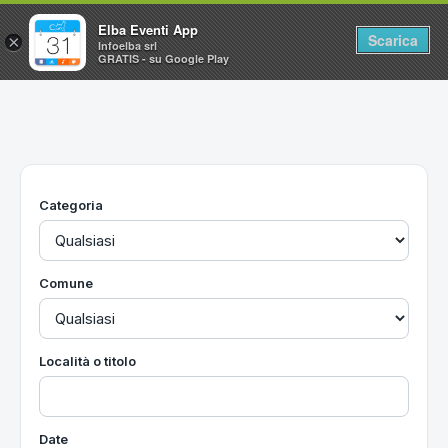
Elba Eventi App
Scarica
×
Infoelba srl
GRATIS - su Google Play
Home
Ricerca avanzata
Segnalaci un evento
Categoria
Utilità
Vacanze all'Isola d'Elba
Comune
Località o titolo
Date