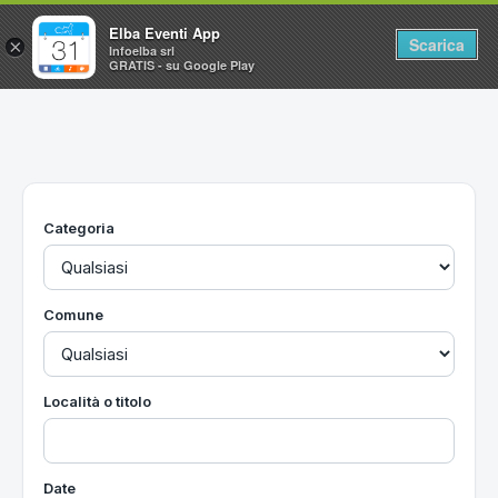
Elba Eventi App
Scarica
×
Infoelba srl
GRATIS - su Google Play
Home
Ricerca avanzata
Segnalaci un evento
Categoria
Utilità
Vacanze all'Isola d'Elba
Comune
Località o titolo
Date