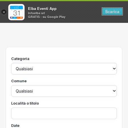
Elba Eventi App
Scarica
×
Infoelba srl
GRATIS - su Google Play
Home
Ricerca avanzata
Segnalaci un evento
Categoria
Utilità
Vacanze all'Isola d'Elba
Comune
Località o titolo
Date