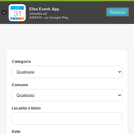
Elba Eventi App
Scarica
×
Infoelba srl
GRATIS - su Google Play
Home
Ricerca avanzata
Segnalaci un evento
Categoria
Utilità
Vacanze all'Isola d'Elba
Comune
Località o titolo
Date