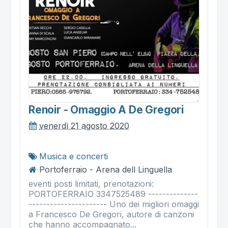
Renoir - Omaggio A De Gregori
venerdì 21 agosto 2020
Musica e concerti
Portoferraio - Arena dell Linguella
eventi posti limitati, prenotazioni:
PORTOFERRAIO 3347525489 --------------
---------------------- Uno dei migliori omaggi
a Francesco De Gregori, autore di canzoni
che hanno accompagnato...