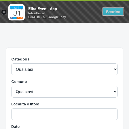
Elba Eventi App
Scarica
×
Infoelba srl
GRATIS - su Google Play
Home
Ricerca avanzata
Segnalaci un evento
Categoria
Utilità
Vacanze all'Isola d'Elba
Comune
Località o titolo
Date