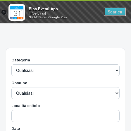
Elba Eventi App
Scarica
×
Infoelba srl
GRATIS - su Google Play
Home
Ricerca avanzata
Segnalaci un evento
Categoria
Utilità
Vacanze all'Isola d'Elba
Comune
Località o titolo
Date