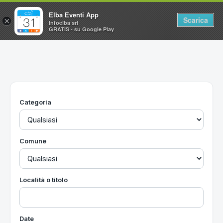
Elba Eventi App
Scarica
×
Infoelba srl
GRATIS - su Google Play
Home
Ricerca avanzata
Segnalaci un evento
Categoria
Utilità
Vacanze all'Isola d'Elba
Comune
Località o titolo
Date