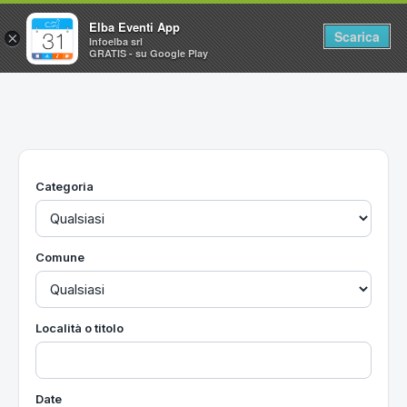
Elba Eventi App
Scarica
×
Infoelba srl
GRATIS - su Google Play
Home
Ricerca avanzata
Segnalaci un evento
Categoria
Utilità
Vacanze all'Isola d'Elba
Comune
Località o titolo
Date