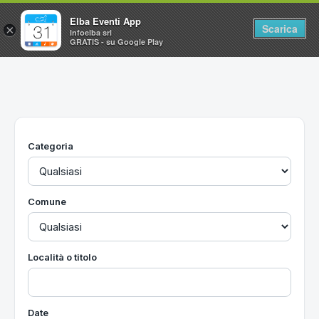
Elba Eventi App
Scarica
×
Infoelba srl
GRATIS - su Google Play
Home
Ricerca avanzata
Segnalaci un evento
Categoria
Utilità
Vacanze all'Isola d'Elba
Comune
Località o titolo
Date