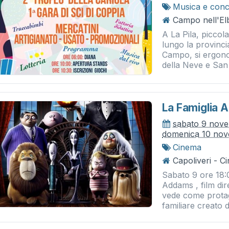
Musica e conc
Campo nell'Elb
A La Pila, piccol
lungo la provinc
Campo, si ergono
della Neve e San 
La Famiglia
sabato 9 nov
domenica 10 no
Cinema
Capoliveri - 
Sabato 9 ore 18:
Addams , film di
vede come protag
familiare creato 