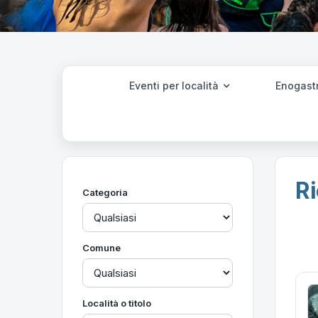
Eventi per località
Enogast
Ri
Categoria
Comune
Località o titolo