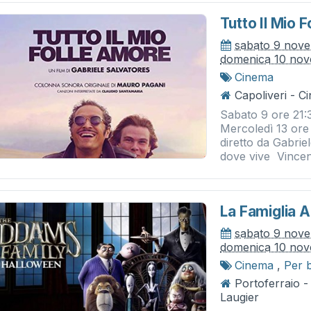
Tutto Il Mio 
sabato 9 nov
domenica 10 no
Cinema
Capoliveri - 
Sabato 9 ore 21:
Mercoledì 13 ore 
diretto da Gabrie
dove vive Vincent
La Famiglia
sabato 9 nov
domenica 10 no
Cinema
,
Per 
Portoferraio 
Laugier