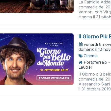
La Famiglia Adda
commedia del 201
Vernon, con Virgi
cinema il 31 otto
Il Giorno Più
venerdì 8 no
domenica 10 no
Cinema
Portoferraio 
Laugier
Il Giorno più bel
commedia del 201
Alessandro Siani
il 31 ottobre 2019