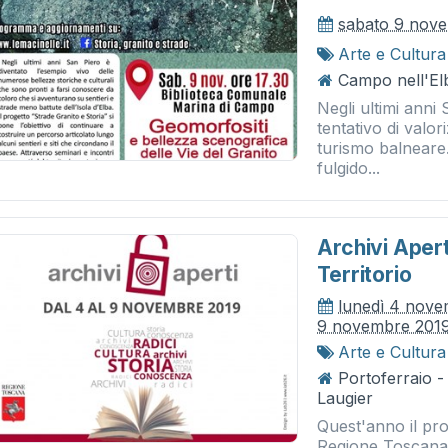
sabato 9 nov
Arte e Cultura
Campo nell'El
Negli ultimi anni
tentativo di valori
turismo balneare.
fulgido...
Archivi Apert
Territorio
lunedì 4 nov
9 novembre 201
Arte e Cultura
Portoferraio -
Laugier
Quest'anno il pr
Regione Toscana 