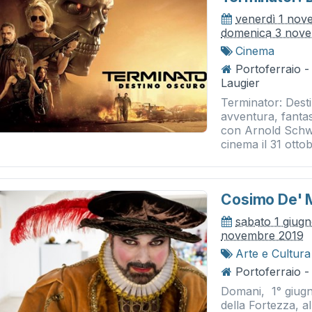
venerdì 1 nov
domenica 3 nov
Cinema
Portoferraio 
Laugier
Terminator: Dest
avventura, fantas
con Arnold Schwa
cinema il 31 ottob
Cosimo De' M
sabato 1 giug
novembre 2019
Arte e Cultura
Portoferraio -
Domani, 1° giugno
della Fortezza, a