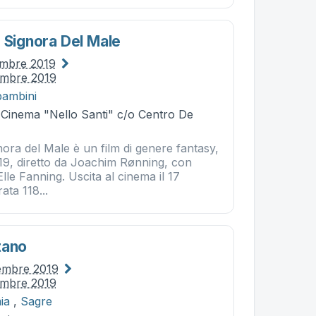
: Signora Del Male
embre 2019
embre 2019
bambini
- Cinema "Nello Santi" c/o Centro De
nora del Male è un film di genere fantasy,
19, diretto da Joachim Rønning, con
Elle Fanning. Uscita al cinema il 17
ata 118...
tano
embre 2019
embre 2019
ia
,
Sagre