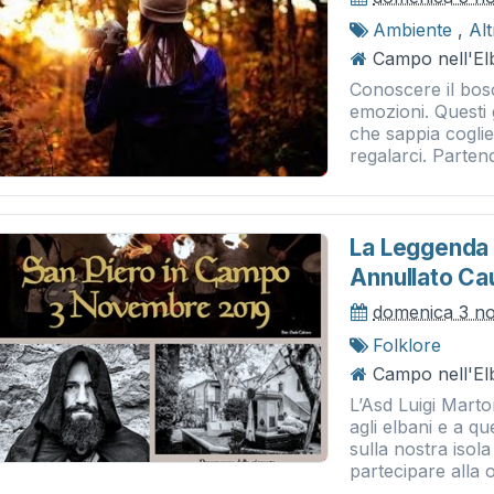
Ambiente
,
Al
Campo nell'Elb
Conoscere il bosc
emozioni. Questi 
che sappia coglie
regalarci. Partend
La Leggenda 
Annullato C
domenica 3 n
Folklore
Campo nell'El
L’Asd Luigi Marto
agli elbani e a q
sulla nostra isola
partecipare alla o