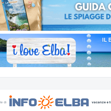
le di
vacanze e t