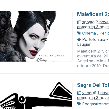
Maleficent 2
sabato 2 nov
domenica 3 nov
Cinema
,
Per 
Portoferraio 
Laugier
Maleficent 2: Sig
avventura del 20
Angelina Jolie e 
ottobre 2019. Dur
Sagra Del To
venerdì 1 nov
domenica 3 nov
Enogastronom