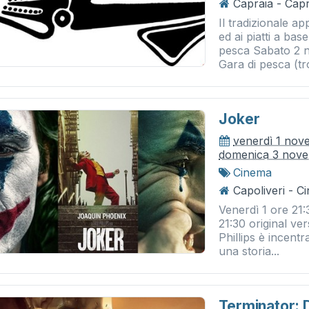
Capraia - Capr
Il tradizionale a
ed ai piatti a b
pesca Sabato 2 no
Gara di pesca (tro
Joker
venerdì 1 nov
domenica 3 nov
Cinema
Capoliveri - 
Venerdì 1 ore 21
21:30 original ver
Phillips è incentra
una storia...
Terminator: 