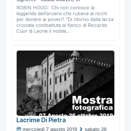
ROBIN HOOD: Chi non conosce la
leggenda dell’arciere che rubava ai ricchi
per donare ai poveri? “Di ritorno dalla terza
crociata combattuta al fianco di Riccardo
Cuor di Leone il nobile...
Lacrime Di Pietra
mercoledì 7 agosto 2019
sabato 26