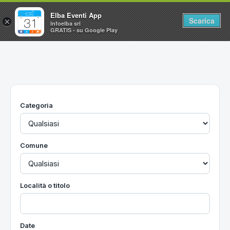
Elba Eventi App
Scarica
×
Infoelba srl
GRATIS - su Google Play
Home
Ricerca avanzata
Segnalaci un evento
Categoria
Utilità
Vacanze all'Isola d'Elba
Comune
Località o titolo
Date