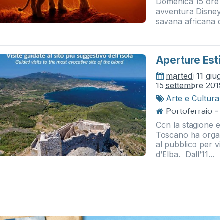
Domenica 15 ore 
avventura Disney 
savana africana d
Aperture Esti
martedì 11 gi
15 settembre 201
Arte e Cultura
Portoferraio -
Con la stagione 
Toscano ha organ
al pubblico per vi
d’Elba. Dall’11...