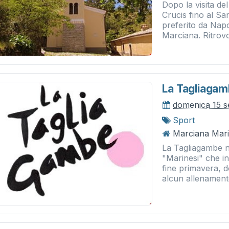
Dopo la visita de
Crucis fino al S
preferito da Nap
Marciana. Ritrovo
La Tagliaga
domenica 15 s
Sport
Marciana Mari
La Tagliagambe n
"Marinesi" che in
fine primavera, d
alcun allenamento