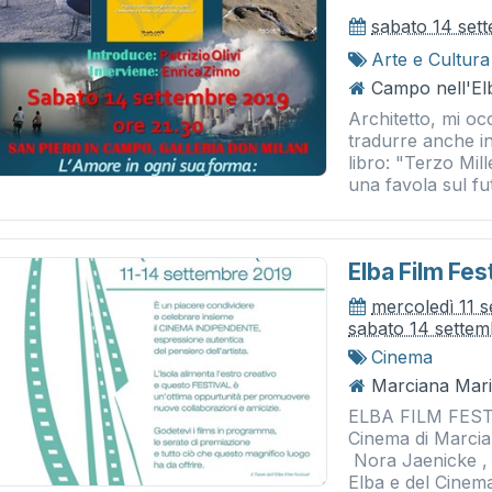
sabato 14 set
Arte e Cultura
Campo nell'El
Architetto, mi oc
tradurre anche in
libro: "Terzo Mil
una favola sul fut
Elba Film Fes
mercoledì 11 
sabato 14 sette
Cinema
Marciana Mari
ELBA FILM FESTIV
Cinema di Marcian
Nora Jaenicke , 
Elba e del Cinema