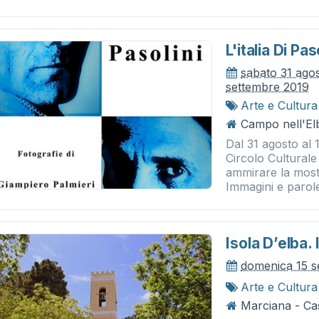
L'italia Di Pas
sabato 31 ago
settembre 2019
Arte e Cultura
Campo nell'El
Dal 31 agosto al 
Circolo Cultural
ammirare la most
Immagini e parole
Isola D’elba. 
domenica 15 s
Arte e Cultura
Marciana - Ca