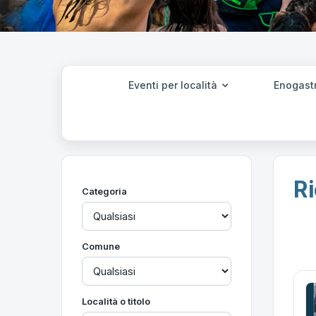
Eventi per località
Enogast
Ri
Categoria
Comune
Località o titolo