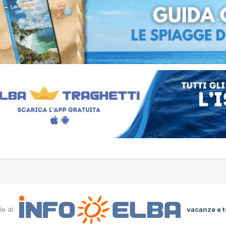
le di
vacanze e t