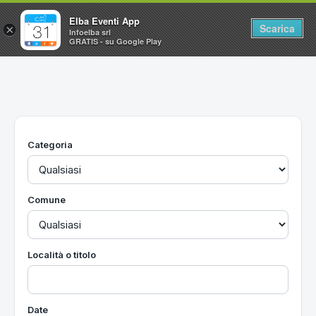
Elba Eventi App
Scarica
×
Infoelba srl
GRATIS - su Google Play
Home
Ricerca avanzata
Segnalaci un evento
Categoria
Utilità
Vacanze all'Isola d'Elba
Comune
Località o titolo
Date