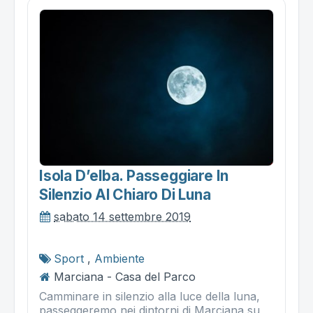
Isola D’elba. Passeggiare In
Silenzio Al Chiaro Di Luna
sabato 14 settembre 2019
Sport
,
Ambiente
Marciana - Casa del Parco
Camminare in silenzio alla luce della luna,
passeggeremo nei dintorni di Marciana su