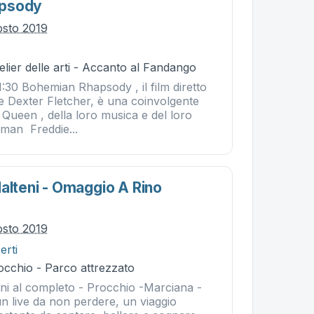
apsody
osto 2019
telier delle arti - Accanto al Fandango
:30 Bohemian Rhapsody , il film diretto
e Dexter Fletcher, è una coinvolgente
Queen , della loro musica e del loro
tman Freddie...
alteni - Omaggio A Rino
osto 2019
erti
occhio - Parco attrezzato
eni al completo - Procchio -Marciana -
 un live da non perdere, un viaggio