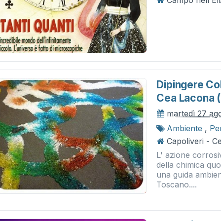
Campo nell'El
Dipingere Col
Cea Lacona (
martedì 27 ag
Ambiente
,
Pe
Capoliveri - 
L' azione corrosi
della chimica quo
una guida ambien
Toscano....