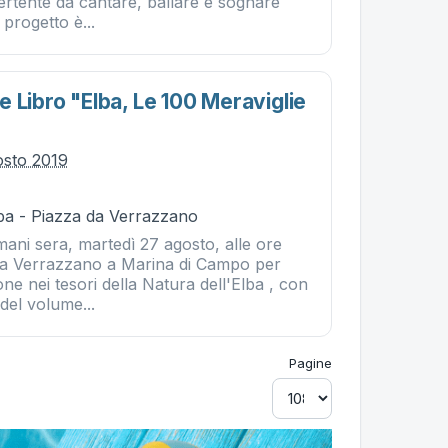
ertente da cantare, ballare e sognare
l progetto è...
 Libro "elba, Le 100 Meraviglie
osto 2019
ba - Piazza da Verrazzano
ani sera, martedì 27 agosto, alle ore
 da Verrazzano a Marina di Campo per
one nei tesori della Natura dell'Elba , con
del volume...
Pagine