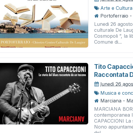
Arte e Cultura
Portoferraio -
Lunedi 26 agosto 
culturale De Laug
Cosmopoli ”, la li
Comune di...
Tito Capaccio
Raccontata 
lunedì 26 ago
Musica e conc
Marciana - Ma
MARCIANA BORGO
contemporanea II
CAPACCIONI La st
Nono appuntamen
del...