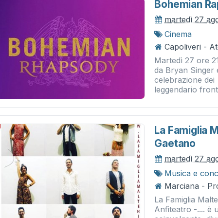
Bohemian R
martedì 27 ag
Cinema
Capoliveri - A
Martedì 27 ore 21
da Bryan Singer 
celebrazione dei 
leggendario fron
La Famiglia M
Gaetano
martedì 27 ag
Musica e conc
Marciana - Pr
La Famiglia Malt
Anfiteatro -.... è