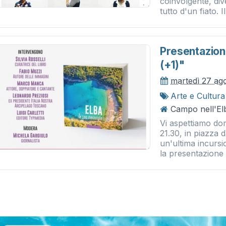
coinvolgente, div
tutto d'un fiato. I
Presentazione
(+1)"
martedì 27 ag
Arte e Cultura
Campo nell'El
Vi aspettiamo dom
21.30, in piazza
un'ultima incursi
la presentazione 