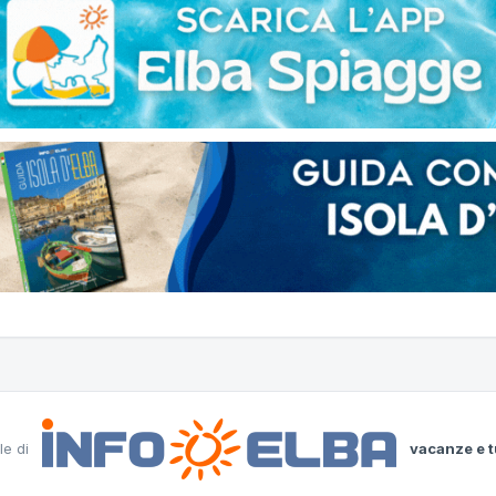
le di
vacanze e t