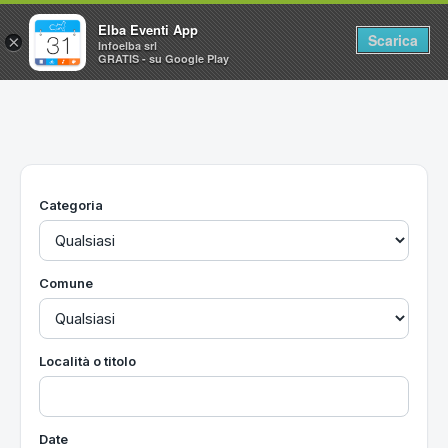
Elba Eventi App
Scarica
×
Infoelba srl
GRATIS - su Google Play
Home
Ricerca avanzata
Segnalaci un evento
Categoria
Utilità
Vacanze all'Isola d'Elba
Comune
Località o titolo
Date