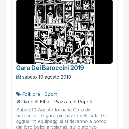
Gara Dei Baroccini 2019
sabato 10 agosto 2019
Folklore
,
Sport
Rio nell'Elba - Piazza del Popolo
Sabato10 Agosto torna la Gara dei
baroccini, la gara più pazza dell'isola. Gli
agguerriti equipaggi si sfideranno a bordo
dei loro bolidi artigianali, sullo storico