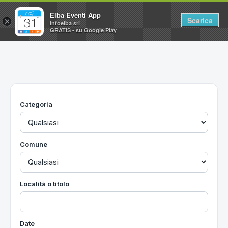
Elba Eventi App
Scarica
×
Infoelba srl
GRATIS - su Google Play
Home
Ricerca avanzata
Segnalaci un evento
Categoria
Utilità
Vacanze all'Isola d'Elba
Comune
Località o titolo
Date