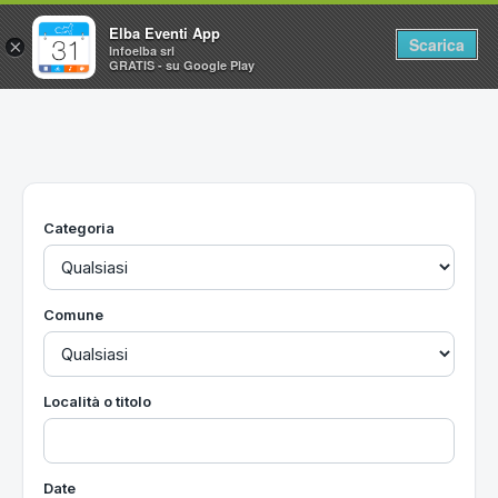
Elba Eventi App
Scarica
×
Infoelba srl
GRATIS - su Google Play
Home
Ricerca avanzata
Segnalaci un evento
Categoria
Utilità
Vacanze all'Isola d'Elba
Comune
Località o titolo
Date