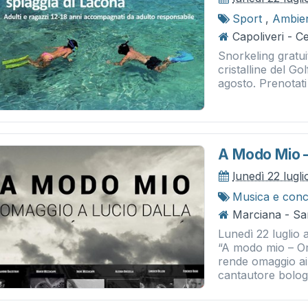
Sport
,
Ambie
Capoliveri - 
Snorkeling gratu
cristalline del Go
agosto. Prenotati
A Modo Mio –
lunedì 22 lugl
Musica e conc
Marciana - Sa
Lunedì 22 luglio 
“A modo mio – Om
rende omaggio ai 
cantautore bologn