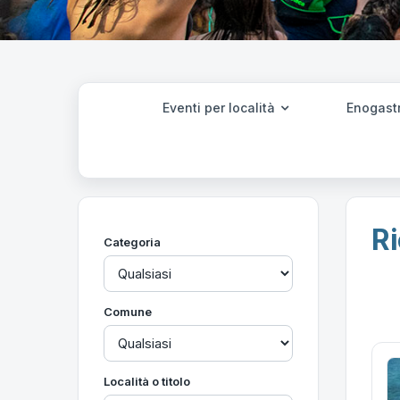
Eventi per località
Enogast
Ri
Categoria
Comune
Località o titolo