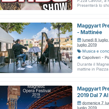
P.zza Cavour, a P
Presenterà lo sho
Maggyart Pre
- Mattinée
lunedì 8 lugli
luglio 2019
Musica e conc
Capoliveri - P
Durante il Magnet
mattine in Piazz
Maggyart Pre
2019 Dal 7 Al
domenica 7 lu
luglio 2019