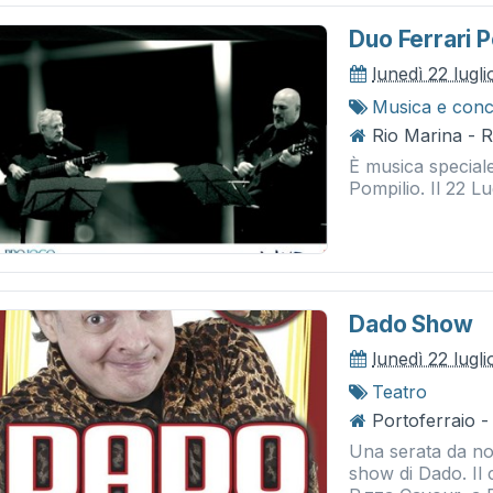
Duo Ferrari P
lunedì 22 lugl
Musica e conc
Rio Marina - 
È musica speciale
Pompilio. Il 22 Lu
Dado Show
lunedì 22 lugl
Teatro
Portoferraio 
Una serata da non
show di Dado. Il