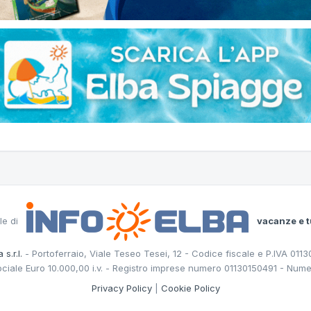
le di
vacanze e t
 s.r.l.
- Portoferraio, Viale Teseo Tesei, 12 - Codice fiscale e P.IVA 011
ociale Euro 10.000,00 i.v. - Registro imprese numero 01130150491 - Nume
Privacy Policy
|
Cookie Policy