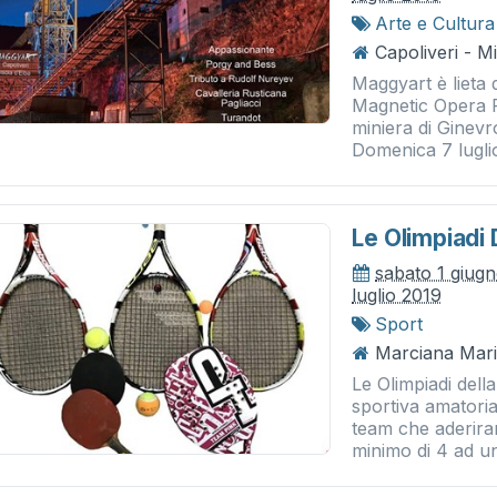
Arte e Cultura
Capoliveri - M
Maggyart è lieta 
Magnetic Opera Fe
miniera di Ginev
Domenica 7 luglio
Le Olimpiadi 
sabato 1 giug
luglio 2019
Sport
Marciana Mari
Le Olimpiadi del
sportiva amatorial
team che aderira
minimo di 4 ad un