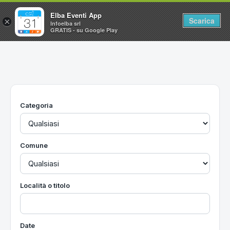
Elba Eventi App
Scarica
×
Infoelba srl
GRATIS - su Google Play
Home
Ricerca avanzata
Segnalaci un evento
Categoria
Utilità
Vacanze all'Isola d'Elba
Comune
Località o titolo
Date